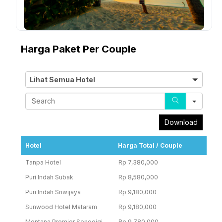
Harga Paket Per Couple
Lihat
Lihat Semua Hotel
Semua
Hotel
Searc
Download
Hotel
Harga Total / Couple
Tanpa Hotel
Rp 7,380,000
Puri Indah Subak
Rp 8,580,000
Puri Indah Sriwijaya
Rp 9,180,000
Sunwood Hotel Mataram
Rp 9,180,000
Montana Premier Senggigi
Rp 9,780,000