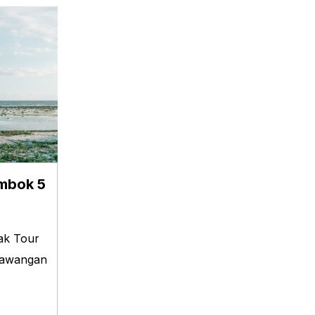
mbok 5
ak Tour
Trawangan