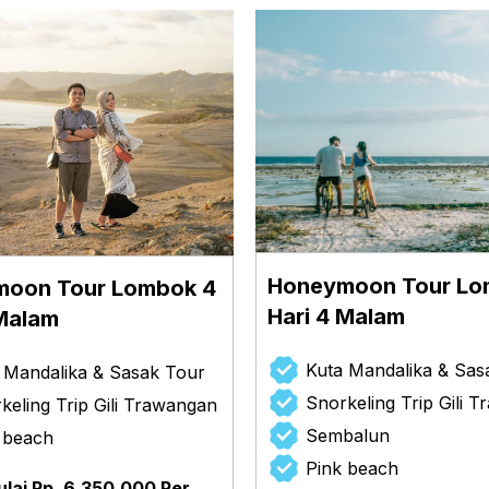
Honeymoon Tour Lo
oon Tour Lombok 4
Hari 4 Malam
 Malam
Kuta Mandalika & Sas
 Mandalika & Sasak Tour
Snorkeling Trip Gili 
keling Trip Gili Trawangan
Sembalun
 beach
Pink beach
lai Rp. 6.350.000 Per