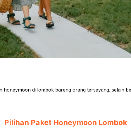
in honeymoon di lombok bareng orang tersayang. selain be
Pilihan Paket Honeymoon Lombok