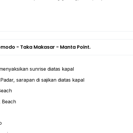
 Komodo - Taka Makasar - Manta Point.
 menyaksikan sunrise diatas kapal
Padar, sarapan di sajikan diatas kapal
Beach
k Beach
o