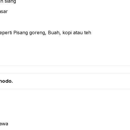
n siang
asar
eperti Pisang goreng, Buah, kopi atau teh
omodo.
nawa