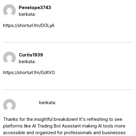
16 Agustus 2025 pukul 12:19
Penelope3743
pm
berkata:
https://shorturl.fm/DOLyA
17 Agustus 2025 pukul 7:08
Curtis1939
am
berkata:
https://shorturl.fm/GdtVO
iamanus
17 Agustus 2025 pukul 9:29 pm
berkata:
Thanks for the insightful breakdown! It's refreshing to see
platforms like AI Trading Bot Assistant making AI tools more
accessible and organized for professionals and businesses