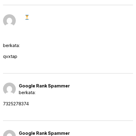
✒
Alert - 0.7 BTC expiring. Access
27
Agustus
account > https://graph.org/CLAIM-
2025
YOUR-CRYPTO-07-23?
pukul
hs=c14c3aab6cb414db831acaef6a80c131& ✒
12:42 pm
berkata:
qvxtap
27 Agustus 2025 pukul
Google Rank Spammer
11:49 pm
berkata:
7325278374
28 Agustus 2025 pukul
Google Rank Spammer