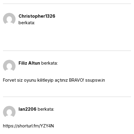
12 Agustus 2025 pukul 9:21
Christopher1326
pm
berkata:
https://shorturl.fm/vd9Vj
14 Agustus 2025 pukul 1:29 pm
Filiz Altun
berkata:
Forvet siz oyunu kilitleyip açtınız BRAVO! ssupsw.in
14 Agustus 2025 pukul 5:34 pm
Ian2206
berkata:
https://shorturl.fm/YZY4N