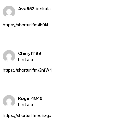
5 September 2025 pukul 1:33 pm
Ava952
berkata:
https://shorturl.fm/iIr0N
10 September 2025 pukul 10:23
Cheryl1199
pm
berkata:
https://shorturl.fm/3nfW4
13 September 2025 pukul 4:58
Roger4849
am
berkata:
https://shorturl.fm/oEzgx