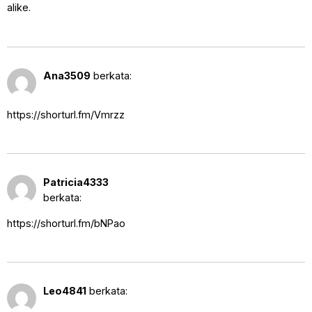
alike.
19 Agustus 2025 pukul 3:02 am
Ana3509
berkata:
https://shorturl.fm/Vmrzz
20 Agustus 2025 pukul 11:20
Patricia4333
pm
berkata:
https://shorturl.fm/bNPao
21 Agustus 2025 pukul 5:55 pm
Leo4841
berkata: