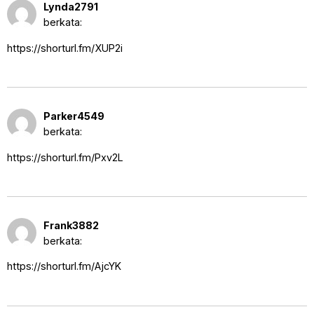
29 Agustus 2025 pukul 8:43
Lynda2791
pm
berkata:
https://shorturl.fm/XUP2i
31 Agustus 2025 pukul 3:09
Parker4549
am
berkata:
https://shorturl.fm/Pxv2L
5 September 2025 pukul 12:16
Frank3882
am
berkata:
https://shorturl.fm/AjcYK