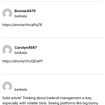
13 September 2025 pukul 9:11
Bonnie4479
pm
berkata:
https://shorturl.fm/aPq78
14 September 2025 pukul 1:29
Carolyn4587
am
berkata:
https://shorturl.fm/QDwPt
big bunny
14 September 2025 pukul 4:49
pm
berkata:
Solid article! Thinking about bankroll management is key,
especially with volatile slots. Seeing platforms like big bunny