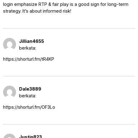
login emphasize RTP & fair play is a good sign for long-term
strategy. It’s about informed risk!
17 September 2025 pukul 12:53
Jillian4655
am
berkata:
https://shorturl.fm/tR4KP
18 September 2025 pukul 4:20
Dale3889
pm
berkata:
https://shorturl.fm/OF3Lo
21 September 2025 pukul 5:11
Justin823