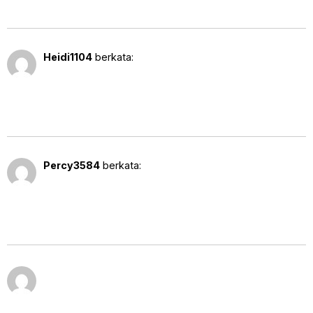
7 Agustus 2025 pukul 1:16 am
Heidi1104
berkata:
https://shorturl.fm/wKlSL
7 Agustus 2025 pukul 8:07 pm
Percy3584
berkata:
https://shorturl.fm/FUhHy
* * * Claim Free iPhone 16:
9 Agustus
2025
https://sivanradio.com/index.php?
pukul
vdt040 * * *