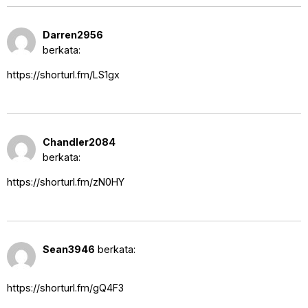
11 Oktober 2025 pukul 5:48
Darren2956
am
berkata:
https://shorturl.fm/LS1gx
11 Oktober 2025 pukul 1:08
Chandler2084
pm
berkata:
https://shorturl.fm/zN0HY
12 Oktober 2025 pukul 1:20 am
Sean3946
berkata:
https://shorturl.fm/gQ4F3