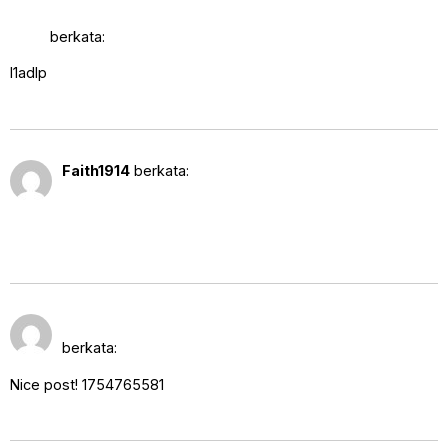
4:08 am
hs=c14c3aab6cb414db831acaef6a80c131*
ххх*
berkata:
l1adlp
9 Agustus 2025 pukul 11:28 am
Faith1914
berkata:
https://shorturl.fm/hSKz5
user668305
10 Agustus 2025 pukul 1:53
am
berkata:
Nice post! 1754765581