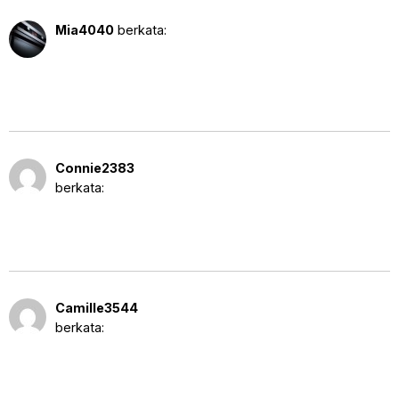
11 Agustus 2025 pukul 10:18 pm
Mia4040
berkata:
https://shorturl.fm/o4mqa
12 Agustus 2025 pukul 12:11
Connie2383
am
berkata:
https://shorturl.fm/AvOOk
12 Agustus 2025 pukul 5:08
Camille3544
am
berkata:
https://shorturl.fm/aTO1P