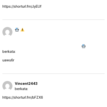
https://shorturl.fm/JyEUf
Important - 0.8 BTC transfer
24
Agustus
canceled. Retry here =>
2025
https://graph.org/RECOVER-BITCOIN-07-23?
pukul
hs=c14c3aab6cb414db831acaef6a80c131&
4:05 am
berkata:
uawu6r
24 Agustus 2025 pukul 11:19
Vincent2443
am
berkata:
https://shorturl.fm/bFZX6