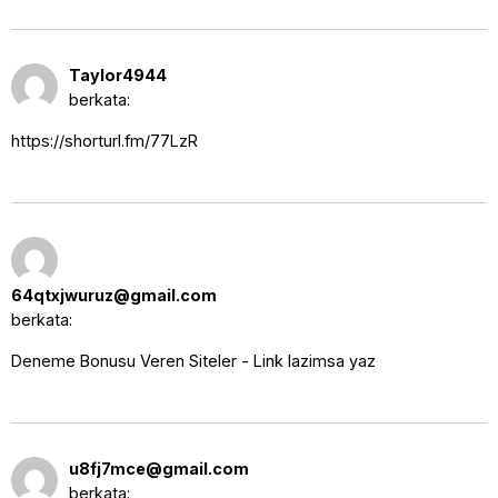
13 Oktober 2025 pukul 9:45
Taylor4944
pm
berkata:
https://shorturl.fm/77LzR
14 Oktober 2025 pukul
4:25 am
64qtxjwuruz@gmail.com
berkata:
Deneme Bonusu Veren Siteler - Link lazimsa yaz
14 Oktober 2025 pukul
u8fj7mce@gmail.com
4:27 am
berkata: